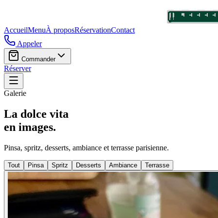
Accueil
Menu
À propos
Réservation
Contact
Appeler
Commander
Réserver
Galerie
La
dolce vita
en images.
Pinsa, spritz, desserts, ambiance et terrasse parisienne.
Tout
Pinsa
Spritz
Desserts
Ambiance
Terrasse