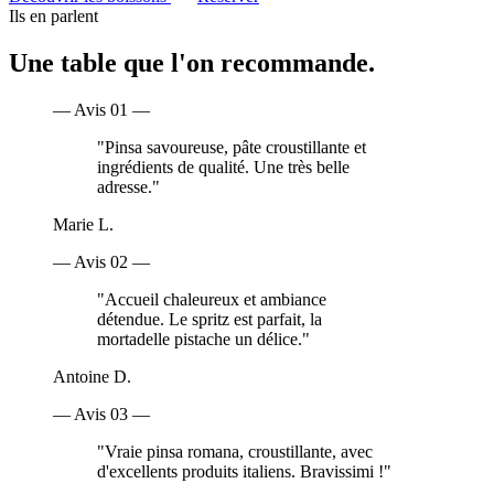
Ils en parlent
Une table que l'on
recommande
.
— Avis 0
1
—
"
Pinsa savoureuse, pâte croustillante et
ingrédients de qualité. Une très belle
adresse.
"
Marie L.
— Avis 0
2
—
"
Accueil chaleureux et ambiance
détendue. Le spritz est parfait, la
mortadelle pistache un délice.
"
Antoine D.
— Avis 0
3
—
"
Vraie pinsa romana, croustillante, avec
d'excellents produits italiens. Bravissimi !
"