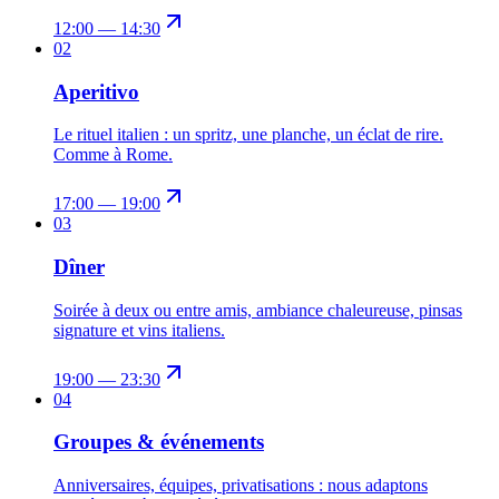
12:00 — 14:30
0
2
Aperitivo
Le rituel italien : un spritz, une planche, un éclat de rire.
Comme à Rome.
17:00 — 19:00
0
3
Dîner
Soirée à deux ou entre amis, ambiance chaleureuse, pinsas
signature et vins italiens.
19:00 — 23:30
0
4
Groupes & événements
Anniversaires, équipes, privatisations : nous adaptons