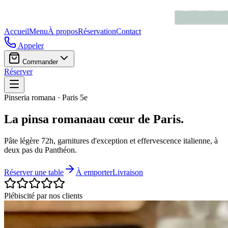
Accueil
Menu
À propos
Réservation
Contact
Appeler
Commander
Réserver
Pinseria romana · Paris 5e
La pinsa
romana
au cœur de
Paris
.
Pâte légère 72h, garnitures d'exception et effervescence italienne, à
deux pas du Panthéon.
Réserver une table
À emporter
Livraison
Plébiscité par nos clients