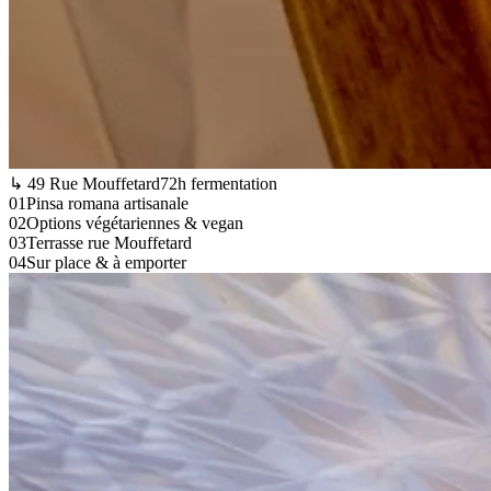
↳ 49 Rue Mouffetard
72h fermentation
0
1
Pinsa romana artisanale
0
2
Options végétariennes & vegan
0
3
Terrasse rue Mouffetard
0
4
Sur place & à emporter